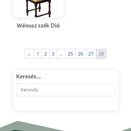
Wénusz szék Dió
←
1
2
3
…
25
26
27
28
Keresés…