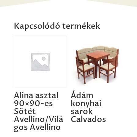
Kapcsolódó termékek
Alina asztal
Ádám
90×90-es
konyhai
Sötét
sarok
Avellino/Vilá
Calvados
gos Avellino