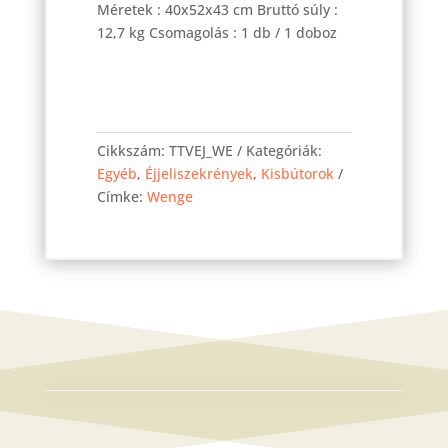
Méretek : 40x52x43 cm Bruttó súly :
12,7 kg Csomagolás : 1 db / 1 doboz
Vitó
éjjeli
Cikkszám:
TTVEJ_WE
Kategóriák:
szekrény
Egyéb
,
Éjjeliszekrények
,
Kisbútorok
Wenge
Címke:
Wenge
mennyiség