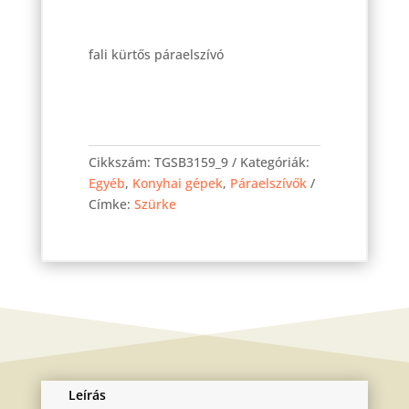
fali kürtős páraelszívó
SILV.
BLEND
Cikkszám:
TGSB3159_9
Kategóriák:
3159
Egyéb
,
Konyhai gépek
,
Páraelszívők
elszívó
Címke:
Szürke
90-
es
mennyiség
Leírás