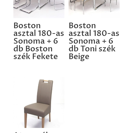
Boston
Boston
asztal 180-as
asztal 180-as
Sonoma + 6
Sonoma + 6
db Boston
db Toni szék
szék Fekete
Beige