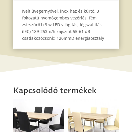
Ívelt üvegernyővel, inox ház és kürtő. 3
fokozatú nyomógombos vezérlés, fém
zsírszűrő1x3 w LED világítás, légszállítás
(IEC) 189-253m/h zajszint 55-61 dB
csatlakozócsonk: 120mmD energiaosztály
Kapcsolódó termékek