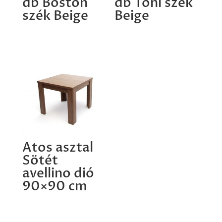
db Boston
db Toni szék
szék Beige
Beige
Atos asztal
Sötét
avellino dió
90×90 cm