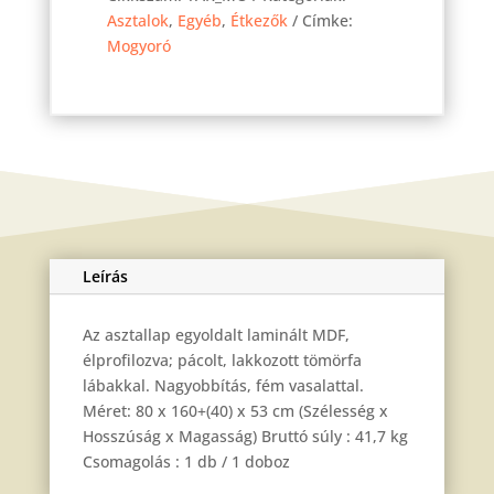
Mogyoró
Asztalok
,
Egyéb
,
Étkezők
Címke:
160
Mogyoró
cm
mennyiség
Leírás
Az asztallap egyoldalt laminált MDF,
élprofilozva; pácolt, lakkozott tömörfa
lábakkal. Nagyobbítás, fém vasalattal.
Méret: 80 x 160+(40) x 53 cm (Szélesség x
Hosszúság x Magasság) Bruttó súly : 41,7 kg
Csomagolás : 1 db / 1 doboz