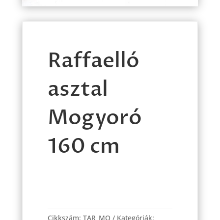
Raffaelló
asztal
Mogyoró
160 cm
Raffaelló
asztal
Cikkszám:
TAR_MO
Kategóriák: