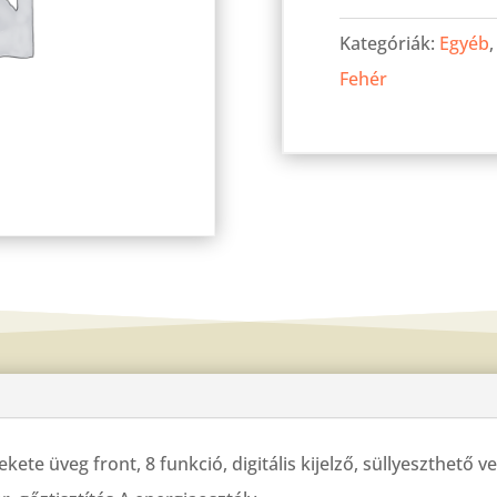
LEVEL
Kategóriák:
Egyéb
60W
Fehér
multifunkciós
sütő
fehér
mennyiség
ete üveg front, 8 funkció, digitális kijelző, süllyeszthető 