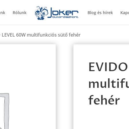
ünk
Rólunk
Blog és hírek
Kapc
 LEVEL 60W multifunkciós sütő fehér
EVIDO
multif
fehér
EVIDO