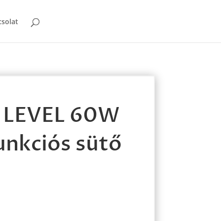
solat
 LEVEL 60W
unkciós sütő