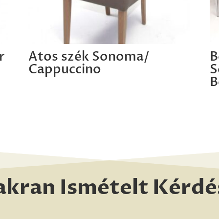
r
Atos szék Sonoma/
B
Cappuccino
S
B
akran Ismételt Kérdé