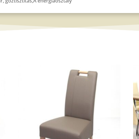
r, gőztisztítás,A energiaosztály