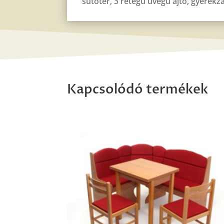
sütőtér, 3 rétegű üvegű ajtó, gyerekzá
Kapcsolódó termékek