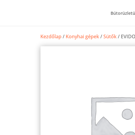
Bútorüzlet
Kezdőlap
/
Konyhai gépek
/
Sütők
/ EVIDO