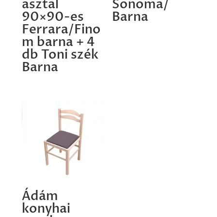
asztal
Sonoma/
90×90-es
Barna
Ferrara/Fino
m barna + 4
db Toni szék
Barna
Ádám
konyhai