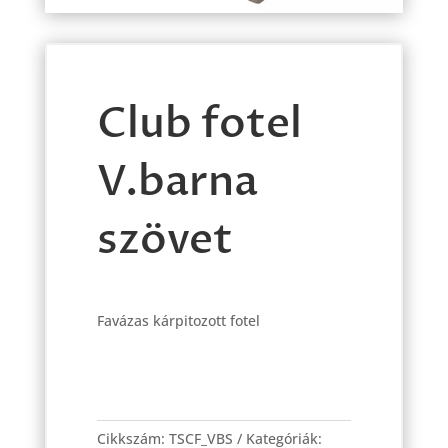
Club fotel
V.barna
szövet
Favázas kárpitozott fotel
Club
fotel
Cikkszám:
TSCF_VBS
Kategóriák:
V.barna