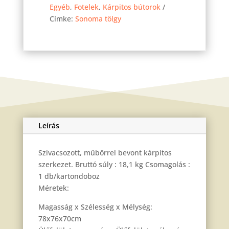
Egyéb
,
Fotelek
,
Kárpitos bútorok
szövet
Címke:
Sonoma tölgy
mennyiség
Leírás
Szivacsozott, műbőrrel bevont kárpitos
szerkezet. Bruttó súly : 18,1 kg Csomagolás :
1 db/kartondoboz
Méretek:
Magasság x Szélesség x Mélység:
78x76x70cm