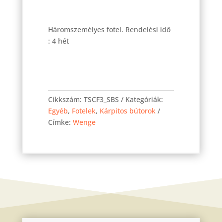
Háromszemélyes fotel. Rendelési idő
: 4 hét
Club
fotel
Cikkszám:
TSCF3_SBS
Kategóriák:
3-
Egyéb
,
Fotelek
,
Kárpitos bútorok
as
Címke:
Wenge
S.barna
szövet
mennyiség