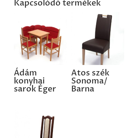
Kapcsolódó termékek
Ádám
Atos szék
konyhai
Sonoma/
sarok Éger
Barna