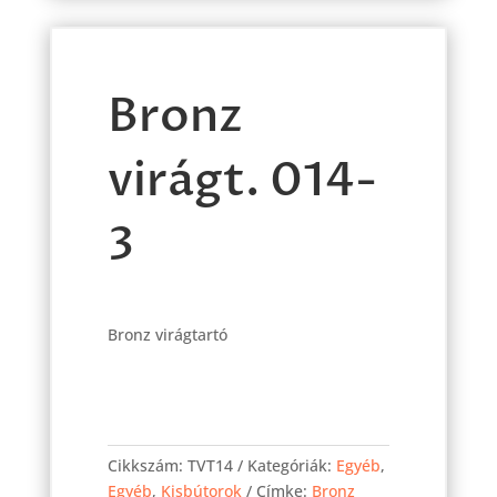
Bronz
virágt. 014-
3
Bronz virágtartó
Bronz
virágt.
Cikkszám:
TVT14
Kategóriák:
Egyéb
,
014-
Egyéb
,
Kisbútorok
Címke:
Bronz