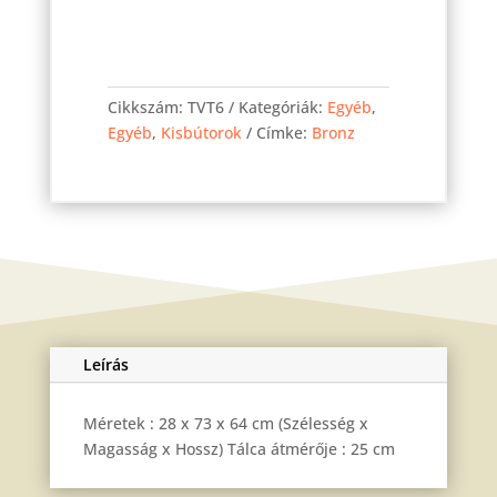
Bronz
virágt.
Cikkszám:
TVT6
Kategóriák:
Egyéb
,
006-
Egyéb
,
Kisbútorok
Címke:
Bronz
3
mennyiség
Leírás
Méretek : 28 x 73 x 64 cm (Szélesség x
Magasság x Hossz) Tálca átmérője : 25 cm