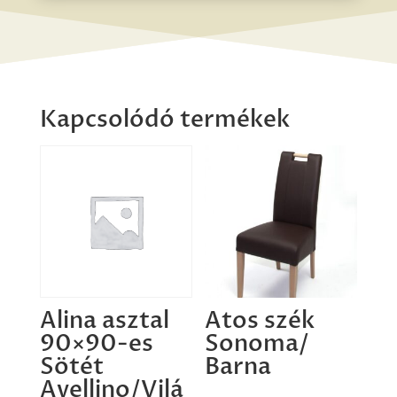
Kapcsolódó termékek
Alina asztal
Atos szék
90×90-es
Sonoma/
Sötét
Barna
Avellino/Vilá