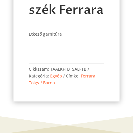
szék Ferrara
Étkező garnitúra
Alina
kis
Cikkszám:
TAALKFTBTSALFTB
asztal
Kategória:
Egyéb
Címke:
Ferrara
90x90-
Tölgy / Barna
es
Ferrara/Finom
barna
+
4
db