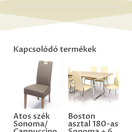
Alina
szék
Ferrara
mennyiség
Kapcsolódó termékek
Atos szék
Boston
Sonoma/
asztal 180-as
Cappuccino
Sonoma + 6